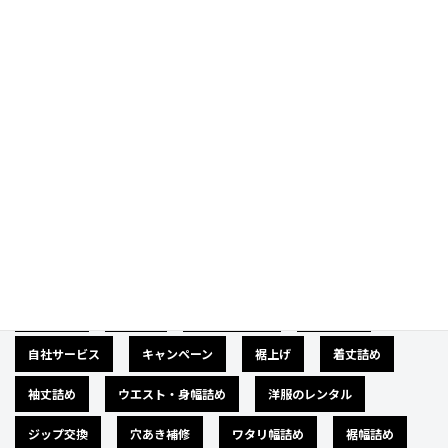
Category
カテゴリー
広告募集
バナー
サイズダウン
肩幅詰め
自社サービス
キャンペーン
裾上げ
着丈詰め
袖丈詰め
ウエスト・身幅詰め
洋服のレンタル
ジップ交換
穴あき補修
ワタリ幅詰め
裾幅詰め