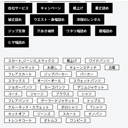
自社サービス
キャンペーン
裾上げ
着丈詰め
袖丈詰め
ウエスト・身幅詰め
洋服のレンタル
ジップ交換
穴あき補修
ワタリ幅詰め
裾幅詰め
ヒザ幅詰め
スカート,ジーンズ,スラックス
裾上げ
ワイドパンツ
レザージャケット
お直し
チェーンステッチ
古着
フレアスカート
ジップパーカー
パーカー
スラックス
オーバーオール
スウェットパンツ
ジョガーパンツ
カーゴパンツ
デニムジャケット
コート
ジャージ
ブラウス
シャツ
フレアパンツ
テーラードジャケット
トップス
クルーネック・スウェット
ポロシャツ
Tシャツ
カットオフ
ジーンズ
スカート
チノパン
トレンチコート
ボトムス
ワンピース