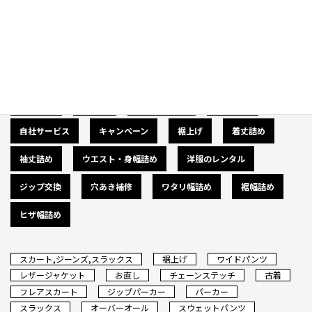
Category
カテゴリー
広告募集
バナー
サイズダウン
肩幅詰め
自社サービス
キャンペーン
裾上げ
着丈詰め
袖丈詰め
ウエスト・身幅詰め
洋服のレンタル
ジップ交換
穴あき補修
ワタリ幅詰め
裾幅詰め
ヒザ幅詰め
スカート,ジーンズ,スラックス
裾上げ
ワイドパンツ
レザージャケット
お直し
チェーンステッチ
古着
フレアスカート
ジップパーカー
パーカー
スラックス
オーバーオール
スウェットパンツ