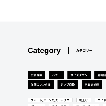
Category
カテゴリー
広告募集
バナー
サイズダウン
肩幅詰
洋服のレンタル
ジップ交換
穴あき補修
スカート,ジーンズ,スラックス
裾上げ
ワイ