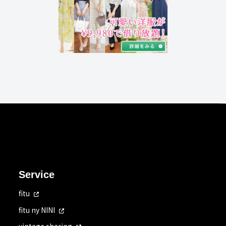
Service
fitu
fitu ny NINI