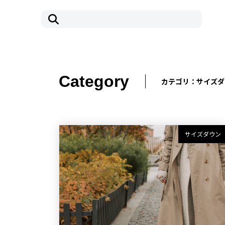
コ
ナ
ン
ビ
テ
ゲ
ン
ー
ツ
シ
へ
ョ
ス
ン
Category
カテゴリ：サイズダ
キ
に
ッ
移
プ
動
サイズダウン