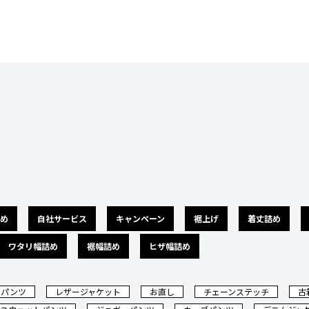
め
自社サービス
キャンペーン
裾上げ
着丈詰め
ワタリ幅詰め
裾幅詰め
ヒザ幅詰め
ドパンツ
レザージャケット
お直し
チェーンステッチ
古