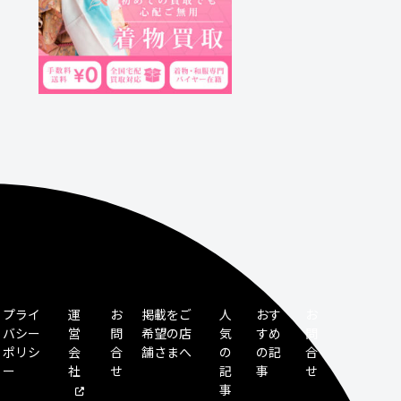
プライ
運
お
掲載をご
人
おす
お
バシー
営
問
希望の店
気
すめ
問
ポリシ
会
合
舗さまへ
の
の記
合
ー
社
せ
記
事
せ
事