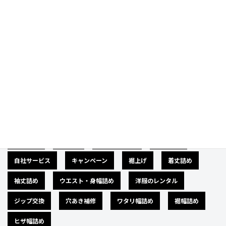
Category
カテゴリー
広告募集
バナー
サイズダウン
肩幅詰め
自社サービス
キャンペーン
裾上げ
着丈詰め
袖丈詰め
ウエスト・身幅詰め
洋服のレンタル
ジップ交換
穴あき補修
ワタリ幅詰め
裾幅詰め
ヒザ幅詰め