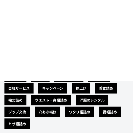
Category
カテゴリー
広告募集
バナー
サイズダウン
肩幅詰め
自社サービス
キャンペーン
裾上げ
着丈詰め
袖丈詰め
ウエスト・身幅詰め
洋服のレンタル
ジップ交換
穴あき補修
ワタリ幅詰め
裾幅詰め
ヒザ幅詰め