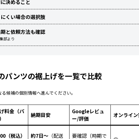
前に決めること
りにくい場合の選択肢
納期と依頼方法も確認
編集部より
のパンツの裾上げを一覧で比較
なる候補の個別情報へ進んでください。
げ料金（パ
Googleレビュ
納期目安
オンライン
）
ー/評価
,100（税込）
約7日〜
（配送
要確認（時期で