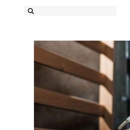
コ
ナ
ン
ビ
テ
ゲ
ン
ー
ツ
シ
へ
ョ
ス
ン
キ
に
ッ
移
プ
動