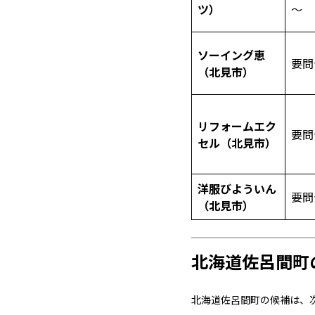
ツ）
～
ソーイング恵
要問
（北見市）
リフォームエク
要問
セル（北見市）
洋服びよういん
要問
（北見市）
北海道佐呂間町
北海道佐呂間町の候補は、