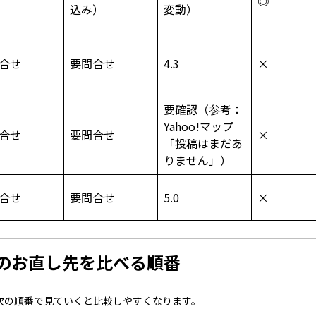
◎
込み）
変動）
合せ
要問合せ
4.3
×
要確認（参考：
Yahoo!マップ
合せ
要問合せ
×
「投稿はまだあ
りません」）
合せ
要問合せ
5.0
×
のお直し先を比べる順番
次の順番で見ていくと比較しやすくなります。