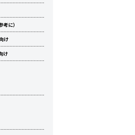
参考に）
向け
向け