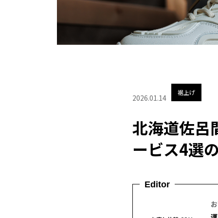
裾上げ
2026.01.14
北海道佐呂
ービス4選
Editor
お
運