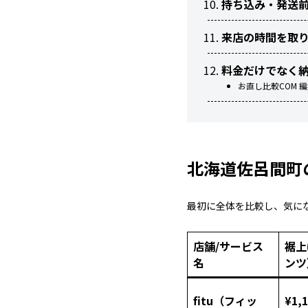
持ち込み・発送
来店の時間を取
料金だけでなく
お直し比較COM 
北海道佐呂間町
最初に全体を比較し、気に
店舗/サービス
裾上
名
ンツ
fitu（フィッ
¥1