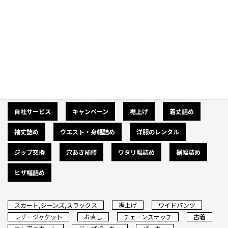
Category
カテゴリー
広告募集
バナー
サイズダウン
肩幅詰め
自社サービス
キャンペーン
裾上げ
着丈詰め
袖丈詰め
ウエスト・身幅詰め
洋服のレンタル
ジップ交換
穴あき補修
ワタリ幅詰め
裾幅詰め
ヒザ幅詰め
スカート,ジーンズ,スラックス
裾上げ
ワイドパンツ
レザージャケット
お直し
チェーンステッチ
古着