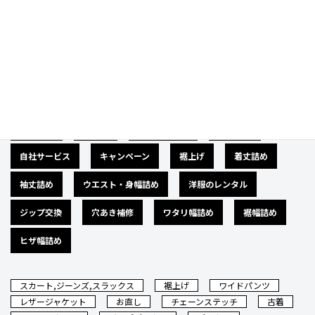
Category
カテゴリー
広告募集
バナー
サイズダウン
肩幅詰め
自社サービス
キャンペーン
裾上げ
着丈詰め
袖丈詰め
ウエスト・身幅詰め
洋服のレンタル
ジップ交換
穴あき補修
ワタリ幅詰め
裾幅詰め
ヒザ幅詰め
スカート,ジーンズ,スラックス
裾上げ
ワイドパンツ
レザージャケット
お直し
チェーンステッチ
古着