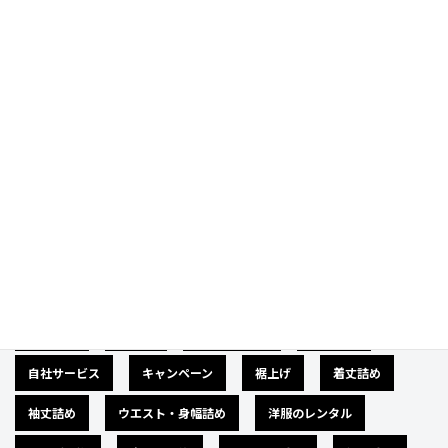
Category
カテゴリー
広告募集
バナー
サイズダウン
肩幅詰め
自社サービス
キャンペーン
裾上げ
着丈詰め
袖丈詰め
ウエスト・身幅詰め
洋服のレンタル