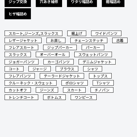
ジップ交換
穴あき補修
ワタリ幅詰め
裾幅詰め
ヒザ幅詰め
スカート,ジーンズ,スラックス
裾上げ
ワイドパンツ
レザージャケット
お直し
チェーンステッチ
古着
フレアスカート
ジップパーカー
パーカー
スラックス
オーバーオール
スウェットパンツ
ジョガーパンツ
カーゴパンツ
デニムジャケット
コート
ジャージ
ブラウス
シャツ
フレアパンツ
テーラードジャケット
トップス
クルーネック・スウェット
ポロシャツ
Tシャツ
カットオフ
ジーンズ
スカート
チノパン
トレンチコート
ボトムス
ワンピース