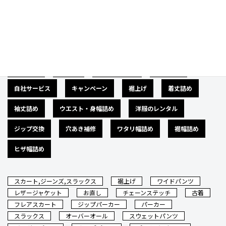
Category
カテゴリー
広告募集
バナー
サイズダウン
肩幅詰め
自社サービス
キャンペーン
裾上げ
着丈詰め
袖丈詰め
ウエスト・身幅詰め
洋服のレンタル
ジップ交換
穴あき補修
ワタリ幅詰め
裾幅詰め
ヒザ幅詰め
スカート,ジーンズ,スラックス
裾上げ
ワイドパンツ
レザージャケット
お直し
チェーンステッチ
古着
フレアスカート
ジップパーカー
パーカー
スラックス
オーバーオール
スウェットパンツ