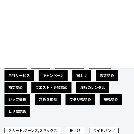
Category
カテゴリー
広告募集
バナー
サイズダウン
肩幅詰め
自社サービス
キャンペーン
裾上げ
着丈詰め
袖丈詰め
ウエスト・身幅詰め
洋服のレンタル
ジップ交換
穴あき補修
ワタリ幅詰め
裾幅詰め
ヒザ幅詰め
スカート,ジーンズ,スラックス
裾上げ
ワイドパンツ