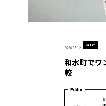
裾上げ
2026.05.12
和水町でワ
較
Editor
お
運