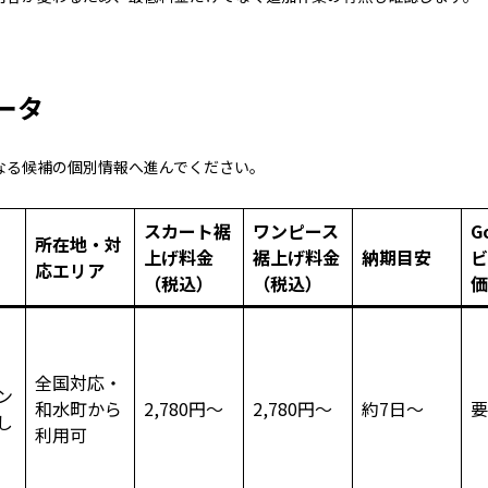
ータ
なる候補の個別情報へ進んでください。
スカート裾
ワンピース
G
所在地・対
上げ料金
裾上げ料金
納期目安
ビ
応エリア
（税込）
（税込）
価
全国対応・
ン
和水町から
2,780円～
2,780円～
約7日～
要
し
利用可