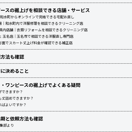
ピースの裾上げを相談できる店舗・サービス
）｜和水町からオンラインで完結できる宅配お直し
場｜和水町内で洋服修理を相談できるクリーニング店
本県内店舗｜衣類リフォームを相談できるクリーニング店
ェ 玉名店｜玉名市で相談できる洋服直し専門店
方面でスカート丈上げ料金が確認できる補正店
頼方法も確認
前に決めること
ト・ワンピースの裾上げでよくある疑問
げできますか？
も丈詰めできますか？
ればよいですか？
納期と依頼方法も確認
編集部より