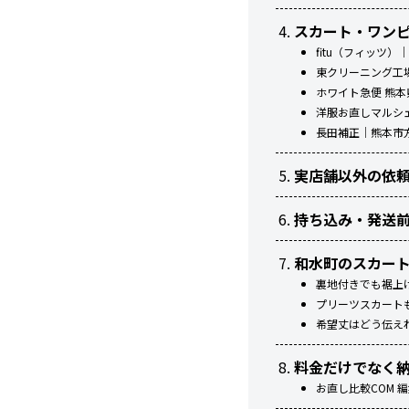
スカート・ワン
fitu（フィッツ
東クリーニング工
ホワイト急便 熊
洋服お直しマルシ
長田補正｜熊本市
実店舗以外の依
持ち込み・発送
和水町のスカー
裏地付きでも裾上
プリーツスカート
希望丈はどう伝え
料金だけでなく
お直し比較COM 