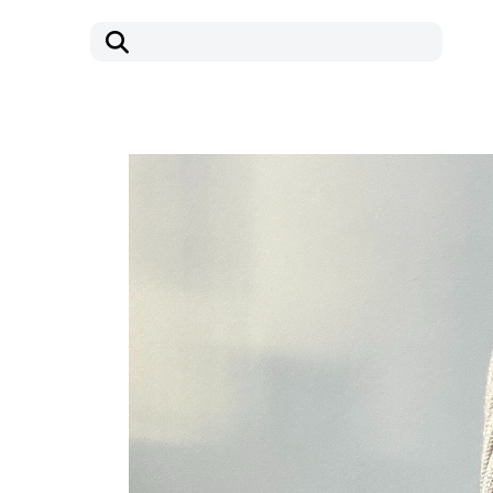
コ
ナ
ン
ビ
テ
ゲ
ン
ー
ツ
シ
へ
ョ
ス
ン
キ
に
ッ
移
プ
動