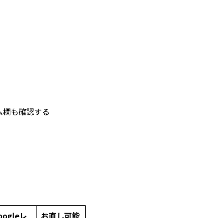
ム欄も確認する
oogleレ
お直し可能