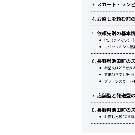
スカート・ワン
お直しを頼む前
依頼先別の基本
fitu（フィッツ
マジックミシン穂
長野県池田町の
希望丈はどう伝え
裏地付きでも裾上
プリーツスカート
店舗型と発送型
長野県池田町の
お直し比較COM 