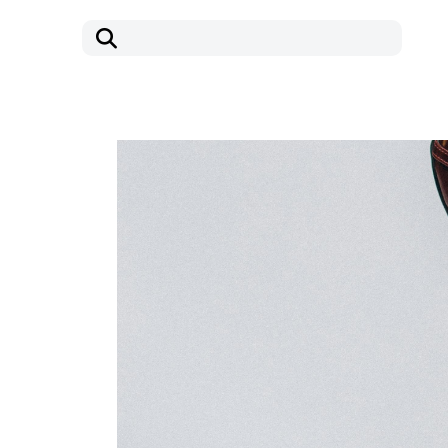
コ
ナ
ン
ビ
テ
ゲ
ン
ー
ツ
シ
へ
ョ
ス
ン
キ
に
ッ
移
プ
動