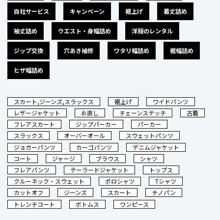
自社サービス
キャンペーン
裾上げ
着丈詰め
袖丈詰め
ウエスト・身幅詰め
洋服のレンタル
ジップ交換
穴あき補修
ワタリ幅詰め
裾幅詰め
ヒザ幅詰め
スカート,ジーンズ,スラックス
裾上げ
ワイドパンツ
レザージャケット
お直し
チェーンステッチ
古着
フレアスカート
ジップパーカー
パーカー
スラックス
オーバーオール
スウェットパンツ
ジョガーパンツ
カーゴパンツ
デニムジャケット
コート
ジャージ
ブラウス
シャツ
フレアパンツ
テーラードジャケット
トップス
クルーネック・スウェット
ポロシャツ
Tシャツ
カットオフ
ジーンズ
スカート
チノパン
トレンチコート
ボトムス
ワンピース