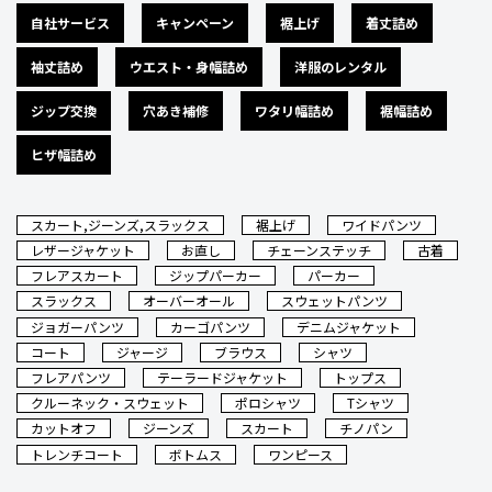
自社サービス
キャンペーン
裾上げ
着丈詰め
袖丈詰め
ウエスト・身幅詰め
洋服のレンタル
ジップ交換
穴あき補修
ワタリ幅詰め
裾幅詰め
ヒザ幅詰め
スカート,ジーンズ,スラックス
裾上げ
ワイドパンツ
レザージャケット
お直し
チェーンステッチ
古着
フレアスカート
ジップパーカー
パーカー
スラックス
オーバーオール
スウェットパンツ
ジョガーパンツ
カーゴパンツ
デニムジャケット
コート
ジャージ
ブラウス
シャツ
フレアパンツ
テーラードジャケット
トップス
クルーネック・スウェット
ポロシャツ
Tシャツ
カットオフ
ジーンズ
スカート
チノパン
トレンチコート
ボトムス
ワンピース