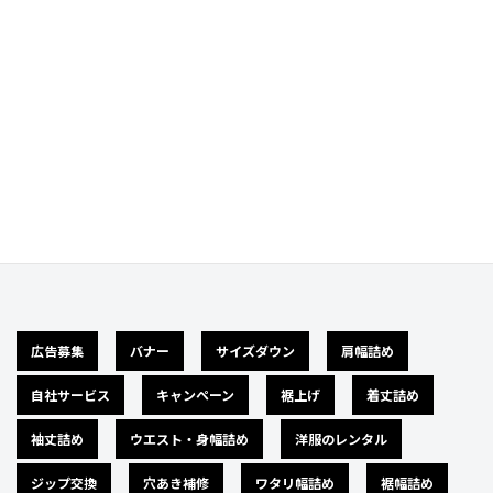
Category
カテゴリー
広告募集
バナー
サイズダウン
肩幅詰め
自社サービス
キャンペーン
裾上げ
着丈詰め
袖丈詰め
ウエスト・身幅詰め
洋服のレンタル
ジップ交換
穴あき補修
ワタリ幅詰め
裾幅詰め