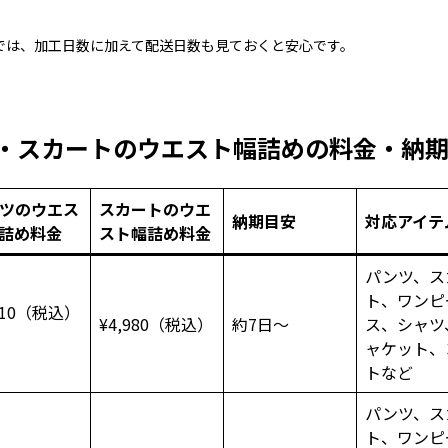
では、加工日数に加えて配送日数も見ておくと安心です。
・スカートのウエスト幅詰めの料金・納
ツのウエス
スカートのウエ
納期目安
対応アイテ
詰め料金
スト幅詰め料金
パンツ、ス
ト、ワンピ
,410（税込）
¥4,980（税込）
約7日～
ス、シャツ
ャケット、
トなど
パンツ、ス
ト、ワンピ