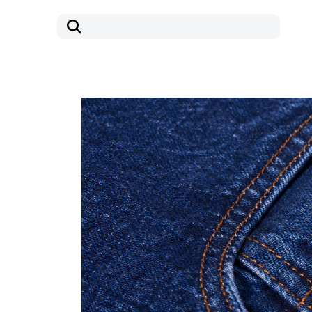
コ
ナ
ン
ビ
テ
ゲ
ン
ー
ツ
シ
へ
ョ
ス
ン
キ
に
ッ
移
プ
動