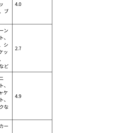
ッ
4.0
、ブ
ーン
ト、
、シ
2.7
ケッ
、
など
ニ
ト、
ャケ
4.9
ト、
クな
カー