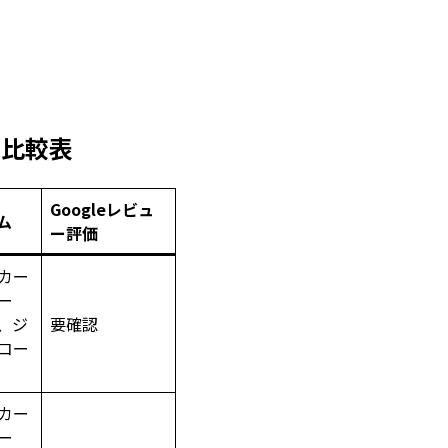
期比較表
Googleレビュ
ム
ー評価
カー
ー
、ジ
要確認
コー
カー
ー