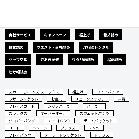
広告募集
バナー
サイズダウン
肩幅詰め
自社サービス
キャンペーン
裾上げ
着丈詰め
袖丈詰め
ウエスト・身幅詰め
洋服のレンタル
ジップ交換
穴あき補修
ワタリ幅詰め
裾幅詰め
ヒザ幅詰め
スカート,ジーンズ,スラックス
裾上げ
ワイドパンツ
レザージャケット
お直し
チェーンステッチ
古着
フレアスカート
ジップパーカー
パーカー
スラックス
オーバーオール
スウェットパンツ
ジョガーパンツ
カーゴパンツ
デニムジャケット
コート
ジャージ
ブラウス
シャツ
フレアパンツ
テーラードジャケット
トップス