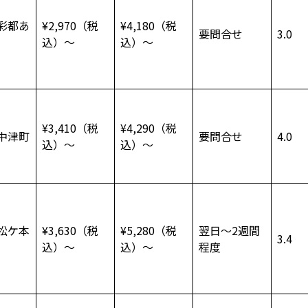
彩都あ
¥2,970（税
¥4,180（税
要問合せ
3.0
込）～
込）～
¥3,410（税
¥4,290（税
中津町
要問合せ
4.0
込）～
込）～
松ケ本
¥3,630（税
¥5,280（税
翌日～2週間
3.4
込）～
込）～
程度