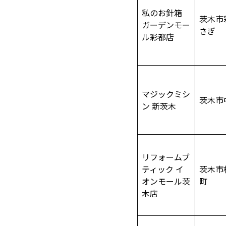
私のお針箱
茨木市
ガーデンモー
さぎ
ル彩都店
マジックミシ
茨木市
ン 新茨木
リフォームブ
ティック イ
茨木市
オンモール茨
町
木店