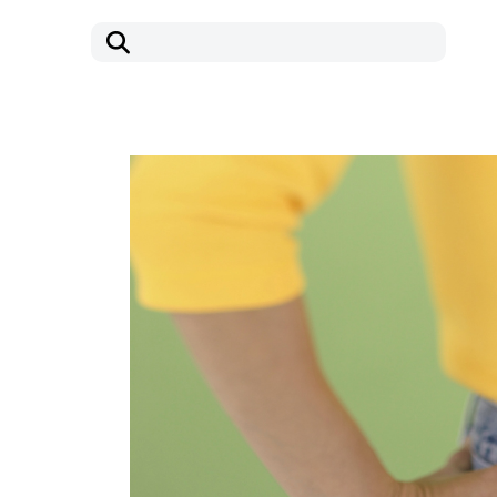
コ
ナ
ン
ビ
テ
ゲ
ン
ー
ツ
シ
へ
ョ
ス
ン
キ
に
ッ
移
プ
動