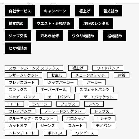
自社サービス
キャンペーン
裾上げ
着丈詰め
袖丈詰め
ウエスト・身幅詰め
洋服のレンタル
ジップ交換
穴あき補修
ワタリ幅詰め
裾幅詰め
ヒザ幅詰め
スカート,ジーンズ,スラックス
裾上げ
ワイドパンツ
レザージャケット
お直し
チェーンステッチ
古着
フレアスカート
ジップパーカー
パーカー
スラックス
オーバーオール
スウェットパンツ
ジョガーパンツ
カーゴパンツ
デニムジャケット
コート
ジャージ
ブラウス
シャツ
フレアパンツ
テーラードジャケット
トップス
クルーネック・スウェット
ポロシャツ
Tシャツ
カットオフ
ジーンズ
スカート
チノパン
トレンチコート
ボトムス
ワンピース