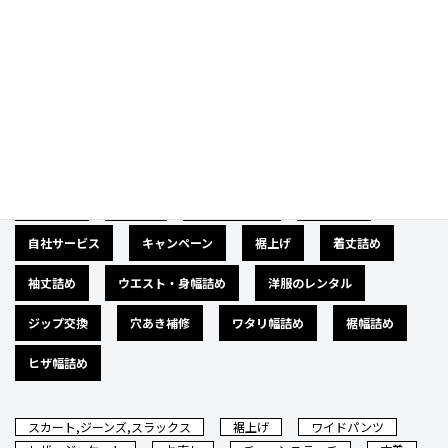
Category
カテゴリー
広告募集
バナー
サイズダウン
肩幅詰め
自社サービス
キャンペーン
裾上げ
着丈詰め
袖丈詰め
ウエスト・身幅詰め
洋服のレンタル
ジップ交換
穴あき補修
ワタリ幅詰め
裾幅詰め
ヒザ幅詰め
スカート,ジーンズ,スラックス
裾上げ
ワイドパンツ