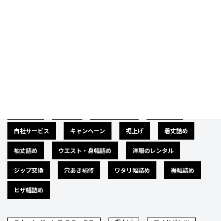
Category
カテゴリー
広告募集
バナー
サイズダウン
肩幅詰め
自社サービス
キャンペーン
裾上げ
着丈詰め
袖丈詰め
ウエスト・身幅詰め
洋服のレンタル
ジップ交換
穴あき補修
ワタリ幅詰め
裾幅詰め
ヒザ幅詰め