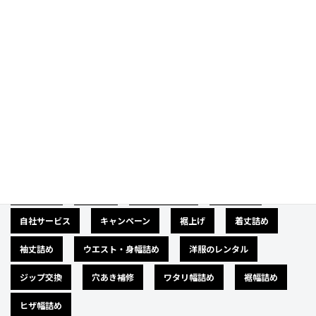
Category
カテゴリー
広告募集
バナー
サイズダウン
肩幅詰め
自社サービス
キャンペーン
裾上げ
着丈詰め
袖丈詰め
ウエスト・身幅詰め
洋服のレンタル
ジップ交換
穴あき補修
ワタリ幅詰め
裾幅詰め
ヒザ幅詰め