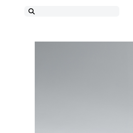
コ
ナ
ン
ビ
テ
ゲ
ン
ー
ツ
シ
へ
ョ
ス
ン
キ
に
ッ
移
プ
動