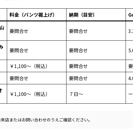
料金（パンツ裾上げ）
納期（目安）
G
 山
要問合せ
要問合せ
3.
み
要問合せ
要問合せ
5.
￥1,100～（税込）
要問合せ
要問合せ
要問合せ
4.
オ
￥1,100～（税込）
７日～
ー
は来店またはお問い合わせのうえご確認ください。