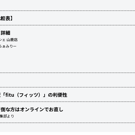
ト
比較表】
ス詳細
シェ 山鹿店
とふぁみりー
）
「fitu（フィッツ）」の利便性
面倒な方はオンラインでお直し
編集部より