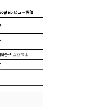
oogleレビュー評価
3
0
要問合せ
なび熊本
0