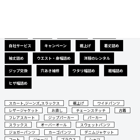
カテゴリー
広告募集
バナー
サイズダウン
肩幅詰め
自社サービス
キャンペーン
裾上げ
着丈詰め
袖丈詰め
ウエスト・身幅詰め
洋服のレンタル
ジップ交換
穴あき補修
ワタリ幅詰め
裾幅詰め
ヒザ幅詰め
スカート,ジーンズ,スラックス
裾上げ
ワイドパンツ
レザージャケット
お直し
チェーンステッチ
古着
フレアスカート
ジップパーカー
パーカー
スラックス
オーバーオール
スウェットパンツ
ジョガーパンツ
カーゴパンツ
デニムジャケット
コート
ジャージ
ブラウス
シャツ