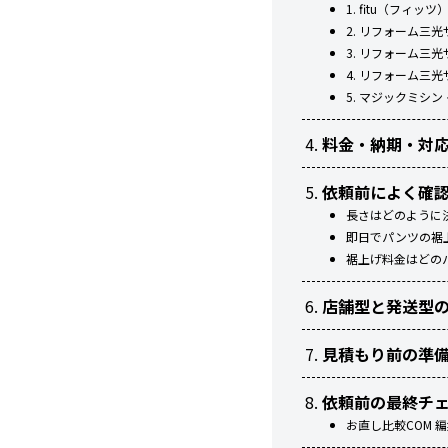
1. fitu（フィ
2. リフォーム三
3. リフォーム三
4. リフォーム三
5. マジックミシ
料金・納期・対
依頼前によく確
長さはどのように
即日でパンツの裾
裾上げ料金はどの
店舗型と発送型
見積もり前の準
依頼前の最終チ
お直し比較COM 