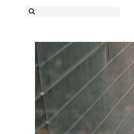
コ
ナ
ン
ビ
テ
ゲ
ン
ー
ツ
シ
へ
ョ
ス
ン
キ
に
ッ
移
プ
動