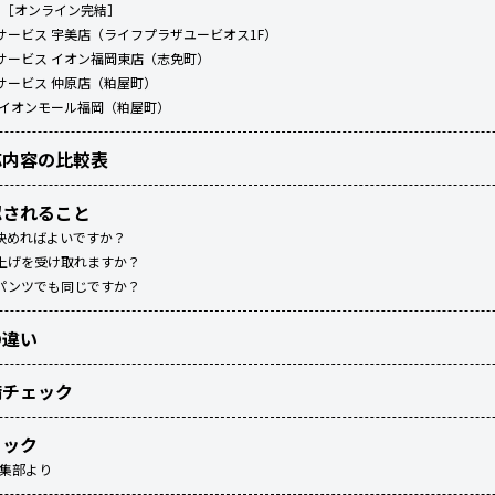
ッツ）［オンライン完結］
光サービス 宇美店（ライフプラザユービオス1F）
光サービス イオン福岡東店（志免町）
光サービス 仲原店（粕屋町）
ン イオンモール福岡（粕屋町）
応内容の比較表
認されること
決めればよいですか？
上げを受け取れますか？
パンツでも同じですか？
の違い
備チェック
ェック
編集部より