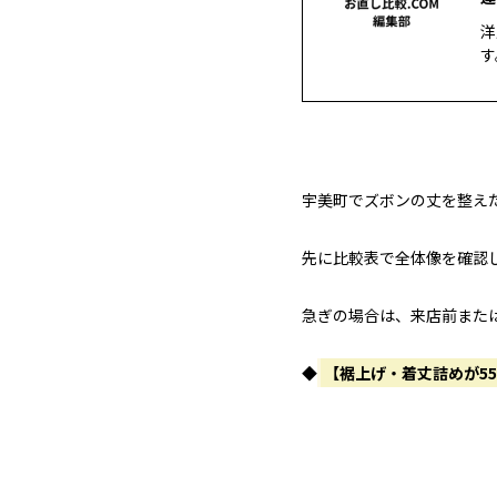
洋
す
宇美町でズボンの丈を整え
先に比較表で全体像を確認
急ぎの場合は、来店前また
◆
【裾上げ・着丈詰めが5