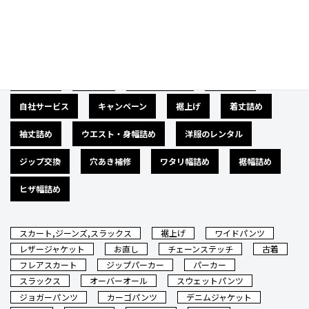
カテゴリー
広告募集
バナー
サイズダウン
肩幅詰め
自社サービス
キャンペーン
裾上げ
着丈詰め
袖丈詰め
ウエスト・身幅詰め
洋服のレンタル
ジップ交換
穴あき補修
ワタリ幅詰め
裾幅詰め
ヒザ幅詰め
スカート,ジーンズ,スラックス
裾上げ
ワイドパンツ
レザージャケット
お直し
チェーンステッチ
古着
フレアスカート
ジップパーカー
パーカー
スラックス
オーバーオール
スウェットパンツ
ジョガーパンツ
カーゴパンツ
デニムジャケット