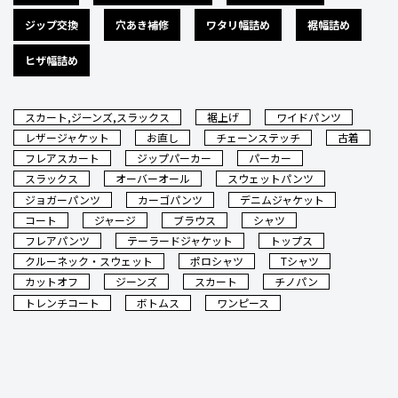
ジップ交換
穴あき補修
ワタリ幅詰め
裾幅詰め
ヒザ幅詰め
スカート,ジーンズ,スラックス
裾上げ
ワイドパンツ
レザージャケット
お直し
チェーンステッチ
古着
フレアスカート
ジップパーカー
パーカー
スラックス
オーバーオール
スウェットパンツ
ジョガーパンツ
カーゴパンツ
デニムジャケット
コート
ジャージ
ブラウス
シャツ
フレアパンツ
テーラードジャケット
トップス
クルーネック・スウェット
ポロシャツ
Tシャツ
カットオフ
ジーンズ
スカート
チノパン
トレンチコート
ボトムス
ワンピース