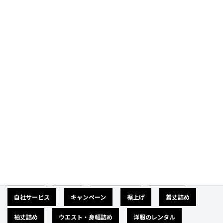
Prev
Next
Category
カテゴリー
広告募集
バナー
サイズダウン
肩幅詰め
自社サービス
キャンペーン
裾上げ
着丈詰め
袖丈詰め
ウエスト・身幅詰め
洋服のレンタル