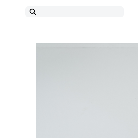
コ
ナ
ン
ビ
テ
ゲ
ン
ー
ツ
シ
へ
ョ
ス
ン
キ
に
ッ
移
プ
動