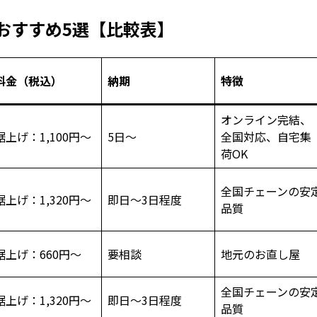
おすすめ5選【比較表】
料金（税込）
納期
特徴
オンライン完結、
裾上げ：1,100円～
5日～
全国対応、自宅集
荷OK
全国チェーンの安
裾上げ：1,320円～
即日〜3日程度
品質
裾上げ：660円～
要相談
地元のお直し屋
全国チェーンの安
裾上げ：1,320円～
即日〜3日程度
品質