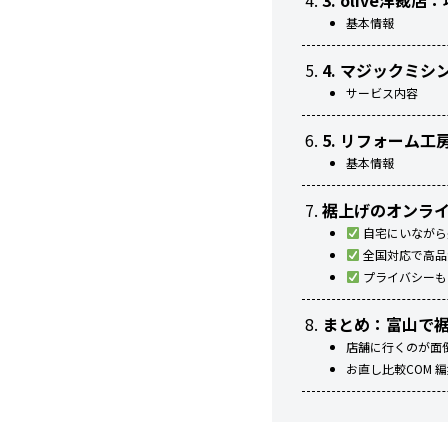
3. olive洋
基本情報
4. マジックミ
サービス内容
5. リフォーム
基本情報
裾上げのオンラ
自宅にいながら
全国対応で高品
プライバシーも
まとめ：富山で
店舗に行くのが面
お直し比較COM 