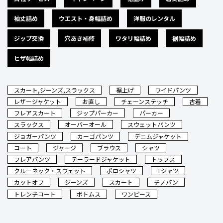
袖丈詰め
ウエスト・身幅詰め
洋服のレンタル
ジップ交換
穴あき補修
ワタリ幅詰め
裾幅詰め
ヒザ幅詰め
スカート,ジーンズ,スラックス
裾上げ
ワイドパンツ
レザージャケット
お直し
チェーンステッチ
古着
フレアスカート
ジップパーカー
パーカー
スラックス
オーバーオール
スウェットパンツ
ジョガーパンツ
カーゴパンツ
デニムジャケット
コート
ジャージ
ブラウス
シャツ
フレアパンツ
テーラードジャケット
トップス
クルーネック・スウェット
ポロシャツ
Tシャツ
カットオフ
ジーンズ
スカート
チノパン
トレンチコート
ボトムス
ワンピース