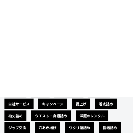
Category
カテゴリー
広告募集
バナー
サイズダウン
肩幅詰め
自社サービス
キャンペーン
裾上げ
着丈詰め
袖丈詰め
ウエスト・身幅詰め
洋服のレンタル
ジップ交換
穴あき補修
ワタリ幅詰め
裾幅詰め