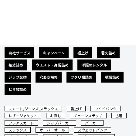
Category
カテゴリー
広告募集
バナー
サイズダウン
肩幅詰め
自社サービス
キャンペーン
裾上げ
着丈詰め
袖丈詰め
ウエスト・身幅詰め
洋服のレンタル
ジップ交換
穴あき補修
ワタリ幅詰め
裾幅詰め
ヒザ幅詰め
スカート,ジーンズ,スラックス
裾上げ
ワイドパンツ
レザージャケット
お直し
チェーンステッチ
古着
フレアスカート
ジップパーカー
パーカー
スラックス
オーバーオール
スウェットパンツ