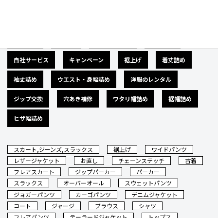
広告募集
バナー
サイズダウン
肩幅詰め
自社サービス
キャンペーン
裾上げ
着丈詰め
袖丈詰め
ウエスト・身幅詰め
洋服のレンタル
ジップ交換
穴あき補修
ワタリ幅詰め
裾幅詰め
ヒザ幅詰め
スカート,ジーンズ,スラックス
裾上げ
ワイドパンツ
レザージャケット
お直し
チェーンステッチ
古着
フレアスカート
ジップパーカー
パーカー
スラックス
オーバーオール
スウェットパンツ
ジョガーパンツ
カーゴパンツ
デニムジャケット
コート
ジャージ
ブラウス
シャツ
フレアパンツ
テーラードジャケット
トップス