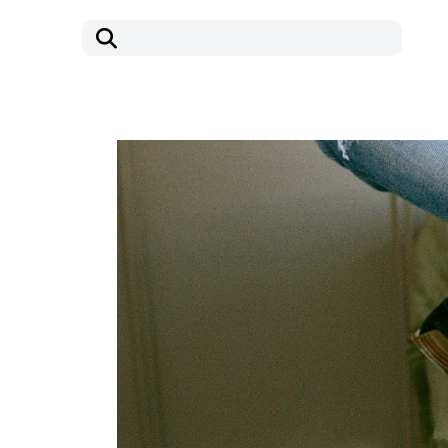
コ
ナ
ン
ビ
テ
ゲ
ン
ー
ツ
シ
へ
ョ
ス
ン
キ
に
ッ
移
プ
動