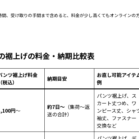
時間、受け取りの手間まで含めると、料金が少し高くてもオンラインの
の裾上げの料金・納期比較表
パンツ裾上げ料金
お直し可能アイテ
納期目安
（税込）
例
パンツ裾上げ、ス
カート丈つめ、ワ
約7日～
（集荷～返
1,100円
～
ンピース丈、シャ
送の合計）
袖丈、ファスナー
交換など
パンツ裾上げ、デ