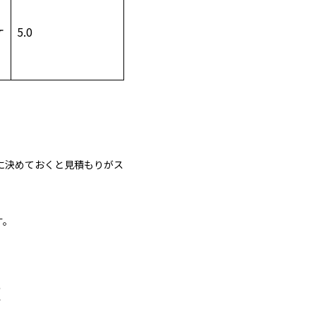
ケ
5.0
に決めておくと見積もりがス
す。
覧