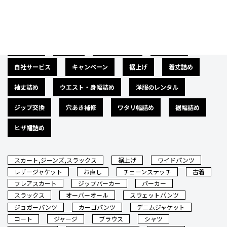
広告募集
バナー
サイズダウン
肩幅詰め
自社サービス
キャンペーン
裾上げ
着丈詰め
袖丈詰め
ウエスト・身幅詰め
洋服のレンタル
ジップ交換
穴あき補修
ワタリ幅詰め
裾幅詰め
ヒザ幅詰め
スカート,ジーンズ,スラックス
裾上げ
ワイドパンツ
レザージャケット
お直し
チェーンステッチ
古着
フレアスカート
ジップパーカー
パーカー
スラックス
オーバーオール
スウェットパンツ
ジョガーパンツ
カーゴパンツ
デニムジャケット
コート
ジャージ
ブラウス
シャツ