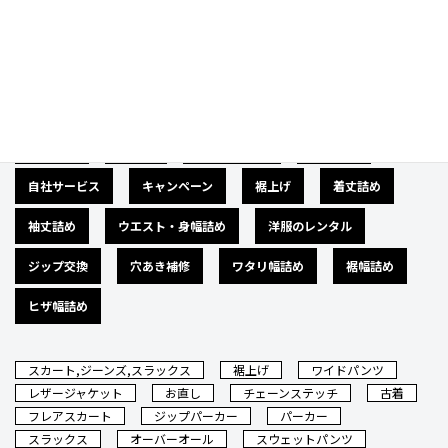
Category
カテゴリー
広告募集
バナー
サイズダウン
肩幅詰め
自社サービス
キャンペーン
裾上げ
着丈詰め
袖丈詰め
ウエスト・身幅詰め
洋服のレンタル
ジップ交換
穴あき補修
ワタリ幅詰め
裾幅詰め
ヒザ幅詰め
スカート,ジーンズ,スラックス
裾上げ
ワイドパンツ
レザージャケット
お直し
チェーンステッチ
古着
フレアスカート
ジップパーカー
パーカー
スラックス
オーバーオール
スウェットパンツ