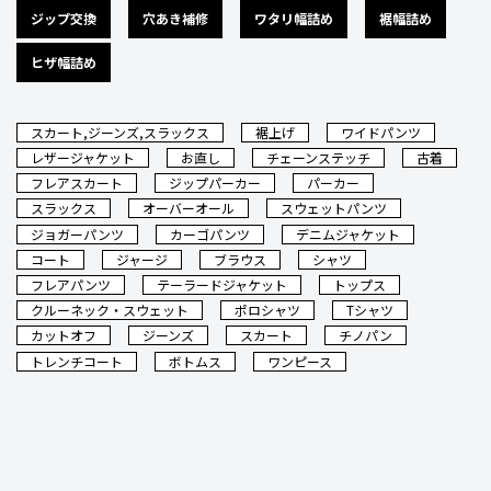
ジップ交換
穴あき補修
ワタリ幅詰め
裾幅詰め
ヒザ幅詰め
スカート,ジーンズ,スラックス
裾上げ
ワイドパンツ
レザージャケット
お直し
チェーンステッチ
古着
フレアスカート
ジップパーカー
パーカー
スラックス
オーバーオール
スウェットパンツ
ジョガーパンツ
カーゴパンツ
デニムジャケット
コート
ジャージ
ブラウス
シャツ
フレアパンツ
テーラードジャケット
トップス
クルーネック・スウェット
ポロシャツ
Tシャツ
カットオフ
ジーンズ
スカート
チノパン
トレンチコート
ボトムス
ワンピース