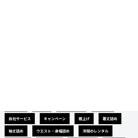
Prev
Next
Category
カテゴリー
広告募集
バナー
サイズダウン
肩幅詰め
自社サービス
キャンペーン
裾上げ
着丈詰め
袖丈詰め
ウエスト・身幅詰め
洋服のレンタル