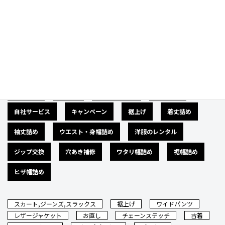
Category
カテゴリー
広告募集
バナー
サイズダウン
肩幅詰め
自社サービス
キャンペーン
裾上げ
着丈詰め
袖丈詰め
ウエスト・身幅詰め
洋服のレンタル
ジップ交換
穴あき補修
ワタリ幅詰め
裾幅詰め
ヒザ幅詰め
スカート,ジーンズ,スラックス
裾上げ
ワイドパンツ
レザージャケット
お直し
チェーンステッチ
古着