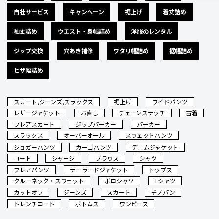
自社サービス
キャンペーン
裾上げ
着丈詰め
袖丈詰め
ウエスト・身幅詰め
洋服のレンタル
ジップ交換
穴あき補修
ワタリ幅詰め
裾幅詰め
ヒザ幅詰め
スカート,ジーンズ,スラックス
裾上げ
ワイドパンツ
レザージャケット
お直し
チェーンステッチ
古着
フレアスカート
ジップパーカー
パーカー
スラックス
オーバーオール
スウェットパンツ
ジョガーパンツ
カーゴパンツ
デニムジャケット
コート
ジャージ
ブラウス
シャツ
フレアパンツ
テーラードジャケット
トップス
クルーネック・スウェット
ポロシャツ
Tシャツ
カットオフ
ジーンズ
スカート
チノパン
トレンチコート
ボトムス
ワンピース