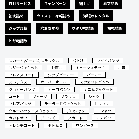
自社サービス
キャンペーン
裾上げ
着丈詰め
袖丈詰め
ウエスト・身幅詰め
洋服のレンタル
ジップ交換
穴あき補修
ワタリ幅詰め
裾幅詰め
ヒザ幅詰め
スカート,ジーンズ,スラックス
裾上げ
ワイドパンツ
レザージャケット
お直し
チェーンステッチ
古着
フレアスカート
ジップパーカー
パーカー
スラックス
オーバーオール
スウェットパンツ
ジョガーパンツ
カーゴパンツ
デニムジャケット
コート
ジャージ
ブラウス
シャツ
フレアパンツ
テーラードジャケット
トップス
クルーネック・スウェット
ポロシャツ
Tシャツ
カットオフ
ジーンズ
スカート
チノパン
トレンチコート
ボトムス
ワンピース