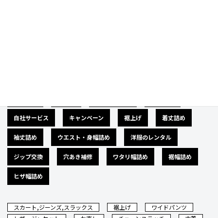
Category
カテゴリー
広告募集
バナー
サイズダウン
肩幅詰め
自社サービス
キャンペーン
裾上げ
着丈詰め
袖丈詰め
ウエスト・身幅詰め
洋服のレンタル
ジップ交換
穴あき補修
ワタリ幅詰め
裾幅詰め
ヒザ幅詰め
スカート,ジーンズ,スラックス
裾上げ
ワイドパンツ