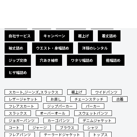
広告募集
バナー
サイズダウン
肩幅詰め
自社サービス
キャンペーン
裾上げ
着丈詰め
袖丈詰め
ウエスト・身幅詰め
洋服のレンタル
ジップ交換
穴あき補修
ワタリ幅詰め
裾幅詰め
ヒザ幅詰め
スカート,ジーンズ,スラックス
裾上げ
ワイドパンツ
レザージャケット
お直し
チェーンステッチ
古着
フレアスカート
ジップパーカー
パーカー
スラックス
オーバーオール
スウェットパンツ
ジョガーパンツ
カーゴパンツ
デニムジャケット
コート
ジャージ
ブラウス
シャツ
フレアパンツ
テーラードジャケット
トップス