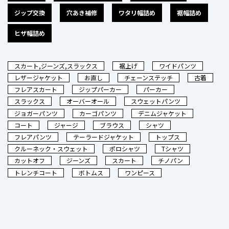
ジップ交換
穴あき補修
ワタリ幅詰め
裾幅詰め
ヒザ幅詰め
スカート,ジーンズ,スラックス
裾上げ
ワイドパンツ
レザージャケット
お直し
チェーンステッチ
古着
フレアスカート
ジップパーカー
パーカー
スラックス
オーバーオール
スウェットパンツ
ジョガーパンツ
カーゴパンツ
デニムジャケット
コート
ジャージ
ブラウス
シャツ
フレアパンツ
テーラードジャケット
トップス
クルーネック・スウェット
ポロシャツ
Tシャツ
カットオフ
ジーンズ
スカート
チノパン
トレンチコート
ボトムス
ワンピース