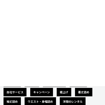
Prev
Next
Category
カテゴリー
広告募集
バナー
サイズダウン
肩幅詰め
自社サービス
キャンペーン
裾上げ
着丈詰め
袖丈詰め
ウエスト・身幅詰め
洋服のレンタル