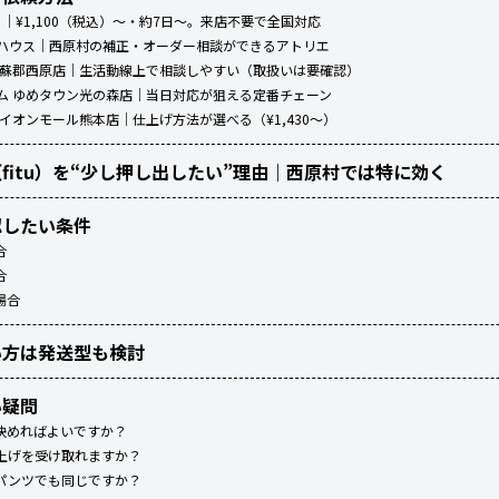
ッツ）｜¥1,100（税込）～・約7日～。来店不要で全国対応
リエハウス｜西原村の補正・オーダー相談ができるアトリエ
 阿蘇郡西原店｜生活動線上で相談しやすい（取扱いは要確認）
ーム ゆめタウン光の森店｜当日対応が狙える定番チェーン
ン イオンモール熊本店｜仕上げ方法が選べる（¥1,430～）
fitu）を“少し押し出したい”理由｜西原村では特に効く
認したい条件
合
合
場合
い方は発送型も検討
い疑問
決めればよいですか？
上げを受け取れますか？
パンツでも同じですか？