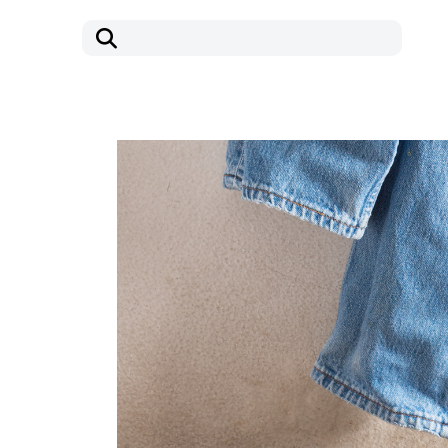
コ
ナ
ン
ビ
テ
ゲ
ン
ー
ツ
シ
へ
ョ
ス
ン
キ
に
ッ
移
プ
動