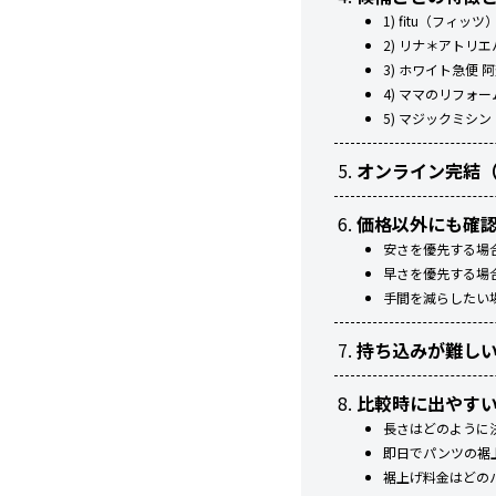
1) fitu（フィ
2) リナ＊アト
3) ホワイト急便
4) ママのリフォ
5) マジックミシ
オンライン完結（
価格以外にも確
安さを優先する場
早さを優先する場
手間を減らしたい
持ち込みが難し
比較時に出やす
長さはどのように
即日でパンツの裾
裾上げ料金はどの