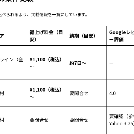
比べられるよう、掲載情報を一覧にしています。
裾上げ料金（目
Googleレ
ア
納期（目安）
安）
ー評価
ライン（全
¥1,100（税込）
約7日～
ー
～
¥1,100（税込）
村
要問合せ
4.0
～
要確認（参
村
要問合せ
要問合せ
Yahoo 3.2