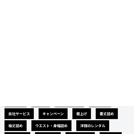
Prev
Next
Category
カテゴリー
広告募集
バナー
サイズダウン
肩幅詰め
自社サービス
キャンペーン
裾上げ
着丈詰め
袖丈詰め
ウエスト・身幅詰め
洋服のレンタル