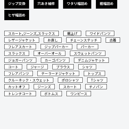
ジップ交換
穴あき補修
ワタリ幅詰め
裾幅詰め
ヒザ幅詰め
スカート,ジーンズ,スラックス
裾上げ
ワイドパンツ
レザージャケット
お直し
チェーンステッチ
古着
フレアスカート
ジップパーカー
パーカー
スラックス
オーバーオール
スウェットパンツ
ジョガーパンツ
カーゴパンツ
デニムジャケット
コート
ジャージ
ブラウス
シャツ
フレアパンツ
テーラードジャケット
トップス
クルーネック・スウェット
ポロシャツ
Tシャツ
カットオフ
ジーンズ
スカート
チノパン
トレンチコート
ボトムス
ワンピース