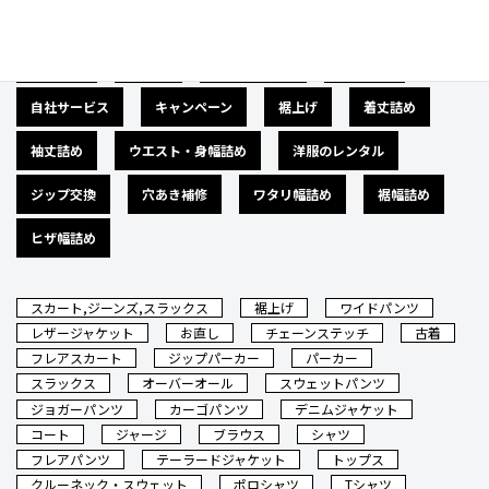
広告募集
バナー
サイズダウン
肩幅詰め
自社サービス
キャンペーン
裾上げ
着丈詰め
袖丈詰め
ウエスト・身幅詰め
洋服のレンタル
ジップ交換
穴あき補修
ワタリ幅詰め
裾幅詰め
ヒザ幅詰め
スカート,ジーンズ,スラックス
裾上げ
ワイドパンツ
レザージャケット
お直し
チェーンステッチ
古着
フレアスカート
ジップパーカー
パーカー
スラックス
オーバーオール
スウェットパンツ
ジョガーパンツ
カーゴパンツ
デニムジャケット
コート
ジャージ
ブラウス
シャツ
フレアパンツ
テーラードジャケット
トップス
クルーネック・スウェット
ポロシャツ
Tシャツ