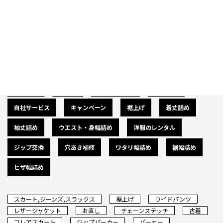
Category
カテゴリー
広告募集
バナー
サイズダウン
肩幅詰め
自社サービス
キャンペーン
裾上げ
着丈詰め
袖丈詰め
ウエスト・身幅詰め
洋服のレンタル
ジップ交換
穴あき補修
ワタリ幅詰め
裾幅詰め
ヒザ幅詰め
スカート,ジーンズ,スラックス
裾上げ
ワイドパンツ
レザージャケット
お直し
チェーンステッチ
古着
フレアスカート
ジップパーカー
パーカー