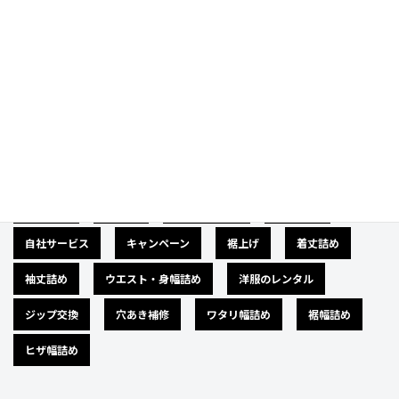
Category
カテゴリー
広告募集
バナー
サイズダウン
肩幅詰め
自社サービス
キャンペーン
裾上げ
着丈詰め
袖丈詰め
ウエスト・身幅詰め
洋服のレンタル
ジップ交換
穴あき補修
ワタリ幅詰め
裾幅詰め
ヒザ幅詰め