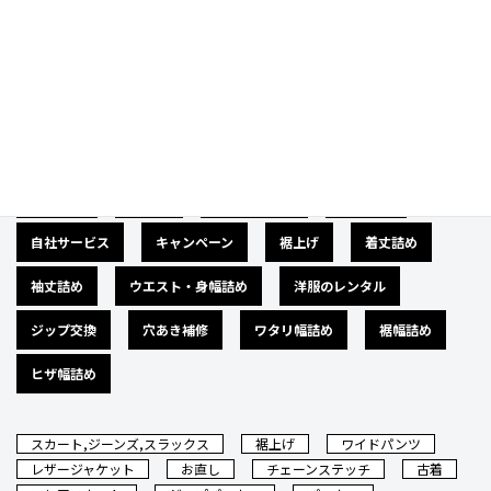
Category
カテゴリー
広告募集
バナー
サイズダウン
肩幅詰め
自社サービス
キャンペーン
裾上げ
着丈詰め
袖丈詰め
ウエスト・身幅詰め
洋服のレンタル
ジップ交換
穴あき補修
ワタリ幅詰め
裾幅詰め
ヒザ幅詰め
スカート,ジーンズ,スラックス
裾上げ
ワイドパンツ
レザージャケット
お直し
チェーンステッチ
古着